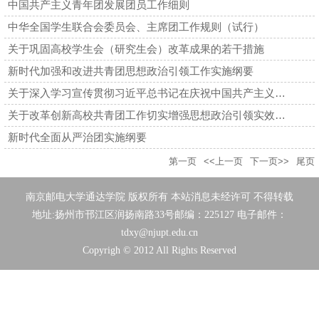
中国共产主义青年团发展团员工作细则
中华全国学生联合会委员会、主席团工作规则（试行）
关于巩固高校学生会（研究生会）改革成果的若干措施
新时代加强和改进共青团思想政治引领工作实施纲要
关于深入学习宣传贯彻习近平总书记在庆祝中国共产主义青年团成立...
关于改革创新高校共青团工作切实增强思想政治引领实效的若干措施
新时代全面从严治团实施纲要
第一页
<<上一页
下一页>>
尾页
南京邮电大学通达学院 版权所有 本站消息未经许可 不得转载
地址:扬州市邗江区润扬南路33号
邮编：225127 电子邮件：
tdxy@njupt.edu.cn
Copyrigh © 2012 All Rights Reserved