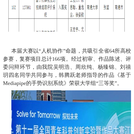
本届大赛以“人机协作”命题，共吸引全省
64
所高校
参赛，复赛项目总计
166
项。经过初审、作品陈述、评
委问辩环节，由我院吴明浩、周欣纯、杨臻锦、刘禧
玥四名同学共同参与，韩腾跃老师指导的作品《基于
Mediapipe
的手势识别系统》荣获大学组“三等奖”。