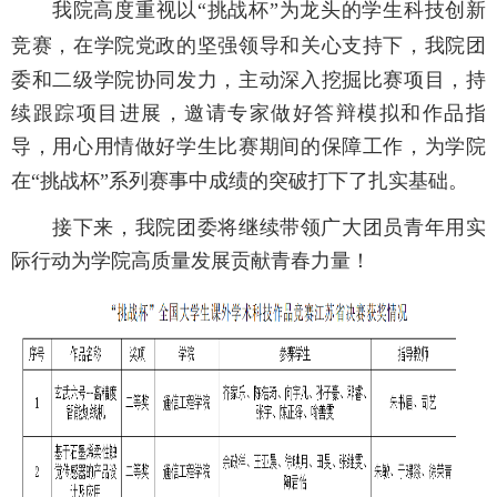
我院
高度重视以
“挑战杯”为龙头的学生科技创新
竞赛，在
学院党政
的坚强领导
和关心支持
下，
我院团
委和
二级学院
协同发力，
主动深入挖掘比赛项目，持
续跟踪项目进展，邀请专家做好答辩模拟和作品指
导，用心用情做好学生比赛期间的保障工作，为学院
在
“挑战杯”系列赛事中
成绩的
突破
打下了扎实基础
。
接下来
，
我院团委将继续带领广大团员青年用
实
际行动为
学院
高质量发展贡献
青春
力量
！