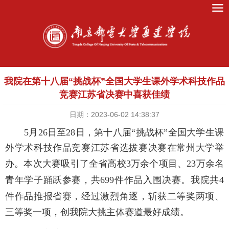
我院在第十八届“挑战杯”全国大学生课外学术科技作品
竞赛江苏省决赛中喜获佳绩
日期：2023-06-02 14:38:37
5月26日至28日，第十八届“挑战杯”全国大学生课
外学术科技作品竞赛江苏省选拔赛决赛在常州大学举
办
。
本次
大赛吸引了全省高校
3万余个项目、23万余名
青年学子踊跃参赛，共699件作品入围决赛。
我院
共
4
件作品
推报
省赛，经
过
激烈角逐
，
斩获
二等奖两项、
三等奖一
项
，
创我院大挑主体赛道最好成绩
。